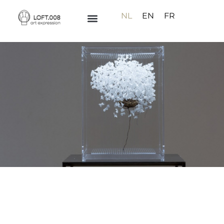
NL
EN
FR