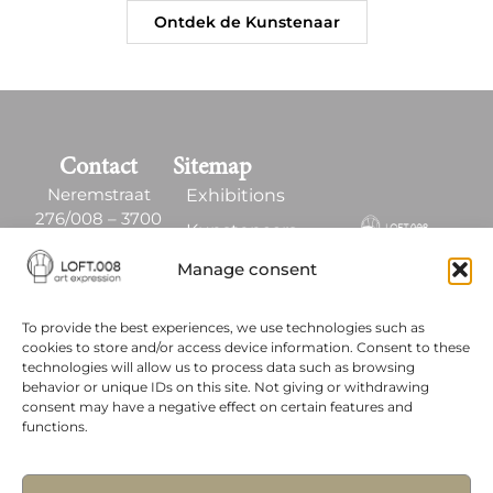
Ontdek de Kunstenaar
Contact
Sitemap
Neremstraat
Exhibitions
276/008 – 3700
Kunstenaars
Nerem , Belgïe
Kunst Ruimte
Manage consent
+32 497 58 64 02
Contact
LOFT.008 is een
To provide the best experiences, we use technologies such as
merk van PNP
cookies to store and/or access device information. Consent to these
MANAGER
technologies will allow us to process data such as browsing
behavior or unique IDs on this site. Not giving or withdrawing
- BTW: BE 0864
consent may have a negative effect on certain features and
022 847
functions.