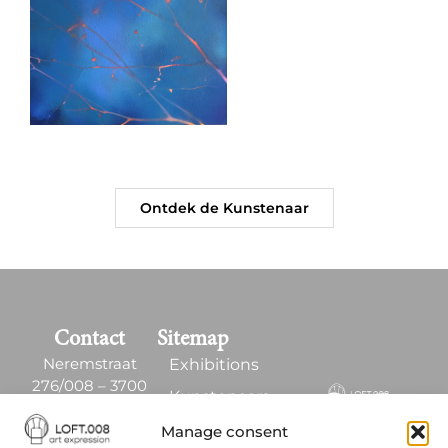
Ontdek de Kunstenaar
Contact
Sitemap
Neremstraat
Exhibitions
276/008 – 3700
Kunstenaars
Nerem , Belgïe
Kunst Ruimte
Manage consent
+32 497 58 64 02