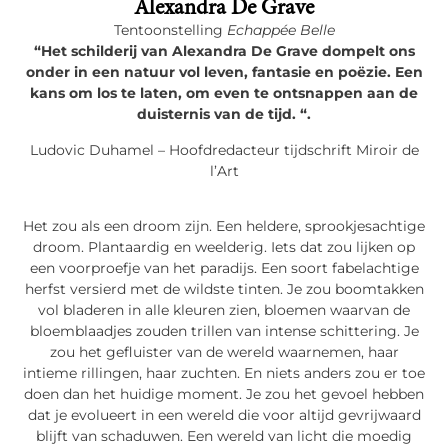
Alexandra De Grave
Tentoonstelling
Echappée Belle
“
Het schilderij van Alexandra De Grave dompelt ons
onder in een natuur vol leven, fantasie en poëzie. Een
kans om los te laten, om even te ontsnappen aan de
duisternis van de tijd.
“.
Ludovic Duhamel – Hoofdredacteur tijdschrift Miroir de
l’Art
Het zou als een droom zijn. Een heldere, sprookjesachtige
droom. Plantaardig en weelderig. Iets dat zou lijken op
een voorproefje van het paradijs. Een soort fabelachtige
herfst versierd met de wildste tinten. Je zou boomtakken
vol bladeren in alle kleuren zien, bloemen waarvan de
bloemblaadjes zouden trillen van intense schittering. Je
zou het gefluister van de wereld waarnemen, haar
intieme rillingen, haar zuchten. En niets anders zou er toe
doen dan het huidige moment. Je zou het gevoel hebben
dat je evolueert in een wereld die voor altijd gevrijwaard
blijft van schaduwen. Een wereld van licht die moedig