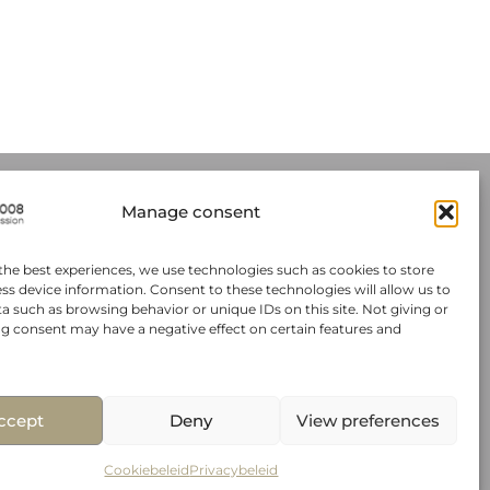
Manage consent
Sitemap
ïe
Exhibitions
the best experiences, we use technologies such as cookies to store
ss device information. Consent to these technologies will allow us to
Kunstenaars
a such as browsing behavior or unique IDs on this site. Not giving or
g consent may have a negative effect on certain features and
R
Kunst Ruimte
Contact
ccept
Deny
View preferences
Cookiebeleid
Privacybeleid
eid
Privacybeleid